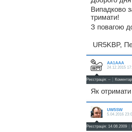
Випадково з
тримати!
З повагою д
UR5KBP, Пет
AA1AAA
24.12.2015 17
^
Реєстрація: --
Коментарі
Як отримати
UW5SW
5.04.2016 23:
^
Реєстрація: 14.08.2009