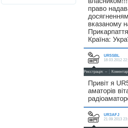
власником!!
право надав
досягненням 
вказаному н
Прикарпатт
Країна: Укра
UR5SBL
18.03.2012 22
^
Реєстрація: --
Коментарі
Привіт я UR5
аматорів віт
радіоаматорс
UR3AFJ
21.09.2013 23