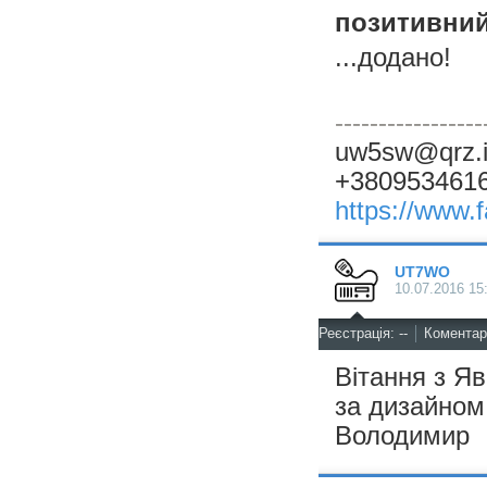
позитивний.
...додано!
-----------------
uw5sw@qrz.i
+380953461
https://www
UT7WO
10.07.2016 15
^
Реєстрація: --
Коментарі
Вітання з Я
за дизайном
Володимир