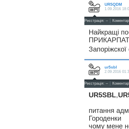
UR5QDM
1.09.2016 18:
^
Реєстрація: --
Коментарі
Найкращі по
ПРИКАРПАТТ
Запоріжскої
ur5sbl
2.09.2016 01:
^
Реєстрація: --
Коментарі
UR5SBL
,
UR
питання адмі
Городенки
чому мене н