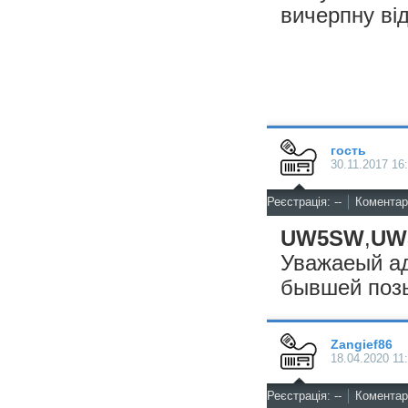
вичерпну ві
гость
30.11.2017 16
^
Реєстрація: --
Коментарі
UW5SW
,
UW
Уважаеый ад
бывшей позы
Zangief86
18.04.2020 11
^
Реєстрація: --
Коментарі