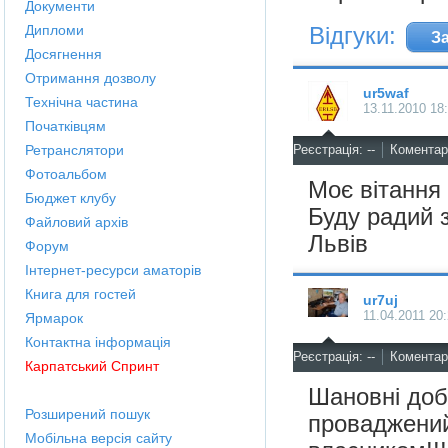
Документи
Відгуки:
Дипломи
З
Досягнення
Отримання дозволу
ur5waf
Технічна частина
13.11.2010 18
Початківцям
^
Ретранслятори
Реєстрація: --
Коментарі
Фотоальбом
Моє вітання
Бюджет клубу
Буду радий з
Файловий архів
Львів
Форум
Інтернет-ресурси аматорів
Книга для гостей
ur7uj
11.04.2011 20
Ярмарок
Контактна інформація
^
Реєстрація: --
Коментарі
Карпатський Спринт
Шановні доб
Розширений пошук
проваджений
Мобільна версія сайту