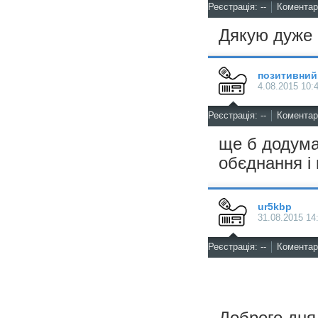
^
Реєстрація: --
Коментарі
Дякую дуже ч
позитивний.
4.08.2015 10:
^
Реєстрація: --
Коментарі
ще б додума
обєднання і
ur5kbp
31.08.2015 14
^
Реєстрація: --
Коментарі
Доброго дня