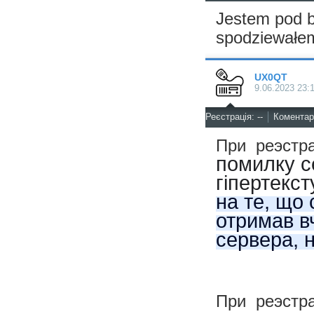
Jestem pod b
spodziewałem
UX0QT
9.06.2023 23:
^
Реєстрація: --
Коментарі
При реэстра
помилку с
гіпертекс
на те, що 
отримав в
сервера, 
При реэстра