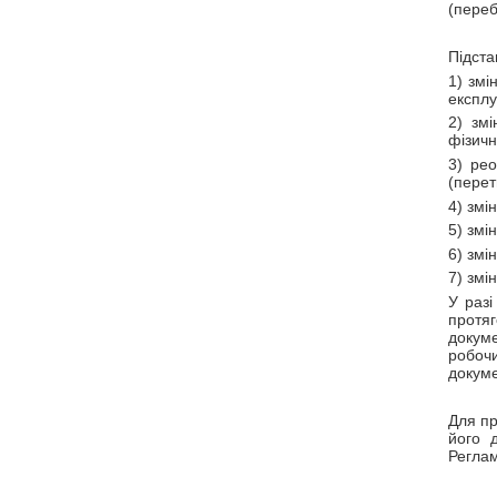
(переб
Підста
1) змі
експлу
2) зм
фізичн
3) ре
(перет
4) змі
5) змі
6) змі
7) змі
У разі
протя
докуме
робочи
докуме
Для пр
його 
Реглам