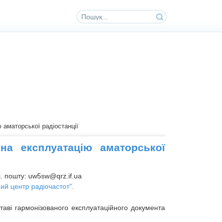
 аматорської радіостанції
на експлуатацію аматорської
. пошту: uw5sw@qrz.if.ua
ий центр радіочастот".
ставі гармонізованого експлуатаційного документа