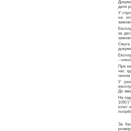
Докуме
дати р
У стро
на оп
замовн
Експл
за дес
замов
Смуга 
докуме
Експлу
- член
При ек
час зд
чином 
У раз
експлу
До зв
На під
109)')
іспит 
потріб
За ба
розмі