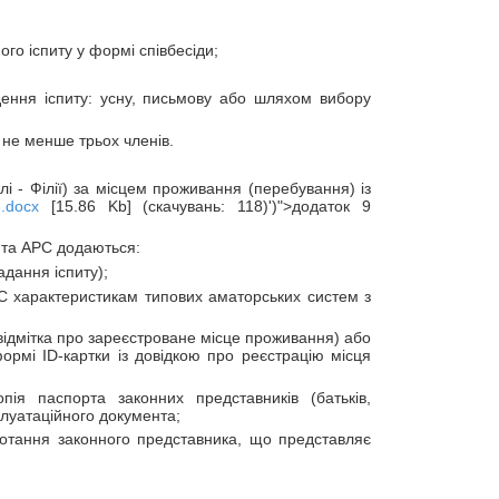
ого іспиту у формі співбесіди;
дення іспиту: усну, письмову або шляхом вибору
 не менше трьох членів.
і - Філії) за місцем проживання (перебування) із
.docx
[15.86 Kb] (скачувань: 118)')">додаток 9
нта АРС додаються:
адання іспиту);
АРС характеристикам типових аматорських систем з
 відмітка про зареєстроване місце проживання) або
ормі ID-картки із довідкою про реєстрацію місця
ія паспорта законних представників (батьків,
плуатаційного документа;
потання законного представника, що представляє