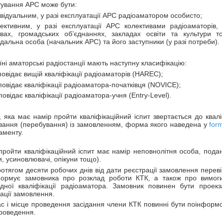
тування АРС може бути:
ивідуальним, у разі експлуатації АРС радіоаматором особисто;
лективним, у разі експлуатації АРС колективами радіоаматорів,
овах, громадських об’єднаннях, закладах освіти та культури 
ідальна особа (начальник АРС) та його заступники (у разі потреби).
їні аматорські радіостанції мають наступну класифікацію:
дповідає вищій кваліфікації радіоаматорів (НAREC);
дповідає кваліфікації радіоаматора-початківця (NOVICE);
дповідає кваліфікації радіоаматора-учня (Entry-Level).
 яка має намір пройти кваліфікаційний іспит звертається до кваліф
вання (перебування) із замовленням, форма якого наведена у
for
аменту.
ройти кваліфікаційний іспит має намір неповнолітня особа, пода
и, усиновлювачі, опікуни тощо).
отягом десяти робочих днів від дати реєстрації замовлення переві
формує замовника про розклад роботи КТК, а також про вимог
відної кваліфікації радіоаматора. Замовник повинен бути проек
ації замовлення.
с і місце проведення засідання члени КТК повинні бути поінформов
роведення.