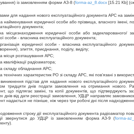
ування) із замовленням форми АЗ-8 (
forma-az_8.docx
[15.21 Kb] (с
вами для надання нового експлуатаційного документа АРС на замін
на найменування юридичної особи або прізвища, власного імені, по 
атаційного документа;
іна місцезнаходження юридичної особи або задекларованого/ за
ої особи - власника експлуатаційного документа;
організація юридичної особи - власника експлуатаційного докум
ворення), злиття, приєднання, поділу, виділу;
на місця розташування АРС;
на кваліфікації радіоаматора;
на складу обладнання АРС;
на технічних характеристик РО зі складу АРС, які пов’язані з викори
 виникнення підстав для надання нового експлуатаційного докуме
гом тридцяти днів подати замовлення на отримання нового. Ра
нт, що підлягає заміні, та копії документів, що підтверджують з
х днів від дати реєстрації замовлення, УДЦР направляє замовников
нт надається не пізніше, ніж через три робочі дні після надходжен
одовження строку дії експлуатаційного документа радіоаматор повин
дії звернутися до УДЦР із замовленням форма АЗ-9 (
forma-az
енту).