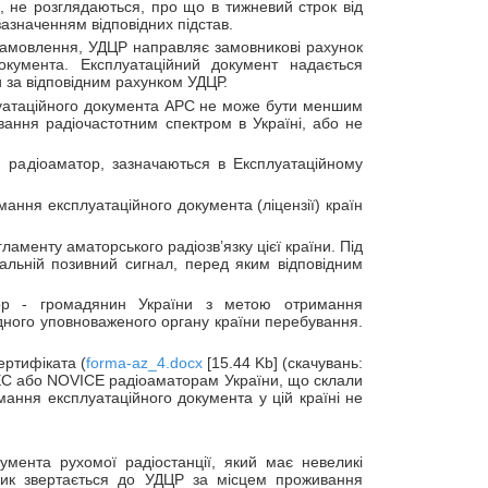
 не розглядаються, про що в тижневий строк від
азначенням відповідних підстав.
 замовлення, УДЦР направляє замовникові рахунок
кумента. Експлуатаційний документ надається
и за відповідним рахунком УДЦР.
луатаційного документа АРС не може бути меншим
вання радіочастотним спектром в Україні, або не
и радіоаматор, зазначаються в Експлуатаційному
ання експлуатаційного документа (ліцензії) країн
ламенту аматорського радіозв’язку цієї країни. Під
нальній позивний сигнал, перед яким відповідним
тор - громадянин України з метою отримання
ідного уповноваженого органу країни перебування.
ертифіката (
forma-az_4.docx
[15.44 Kb] (скачувань:
EC або NOVICE радіоаматорам України, що склали
имання експлуатаційного документа у цій країні не
мента рухомої радіостанції, який має невеликі
ник звертається до УДЦР за місцем проживання