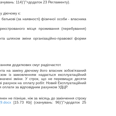
качувань: 114)')">додаток 23 Регламенту).
у діючому є:
батькові (за наявності) фізичної особи - власника
реєстрованого місця проживання (перебування)
ента шляхом зміни організаційно-правової форми
станням додаткових смуг радіочастот.
нта на заміну діючому його власник зобов’язаний
зом із замовленням надається експлуатаційний
азначені зміни. У строк, що не перевищує десяти
і рахунок на оплату робіт. Новий Експлуатаційний
ня оплати за відповідним рахунком УДЦР.
ен не пізніше, ніж за місяць до закінчення строку
_9.docx
[15.73 Kb] (скачувань: 96)')">додаток 25