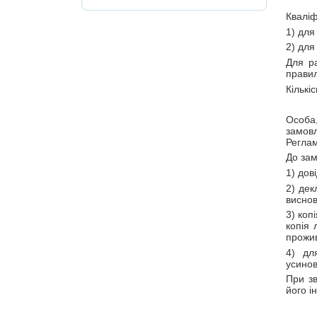
Кваліф
1) для
2) для
Для р
правил
Кількі
Особа,
замов
Реглам
До зам
1) дов
2) дек
виснов
3) коп
копія 
прожив
4) дл
усинов
При з
його і