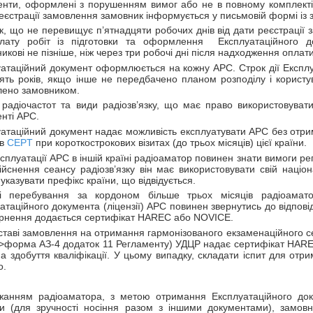
нти, оформлені з порушенням вимог або не в повному комплекті,
еєстрації замовлення замовник інформується у письмовій формі із з
к, що не перевищує п’ятнадцяти робочих днів від дати реєстрації
лату робіт із підготовки та оформлення Експлуатаційного до
икові не пізніше, ніж через три робочі дні після надходження оплат
уатаційний документ оформлюється на кожну АРС. Строк дії Експ
ять років, якщо інше не передбачено планом розподілу і користу
лено замовником.
радіочастот та види радіозв’язку, що має право використовуват
нті АРС.
атаційний документ надає можливість експлуатувати АРС без отрим
ів
CEPT
при короткострокових візитах (до трьох місяців) цієї країни.
сплуатації АРС в іншій країні радіоаматор повинен знати вимоги рег
ійснення сеансу радіозв’язку він має використовувати свій націо
указувати префікс країни, що відвідується.
і перебування за кордоном більше трьох місяців радіоама
атаційного документа (ліцензії) АРС повинен звернутись до відпов
ернення додається сертифікат HAREC або NOVICE.
ставі замовлення на отримання гармонізованого екзаменаційного с
">форма АЗ-4 додаток 11 Регламенту) УДЦР надає сертифікат HAR
на здобуття кваліфікації. У цьому випадку, складати іспит для отр
о.
жанням радіоаматора, з метою отримання Експлуатаційного доку
ри (для зручності носіння разом з іншими документами), замов