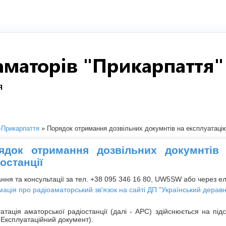
Прикарпаття
» Порядок отримання дозвільних докумнтів на експлуатацію
ядок отримання дозвільних докумнтів 
останції
ння та консультації за тел. +38 095 346 16 80, UW5SW або через ел
ація про радіоаматорський зв'язок на сайті ДП "Український деравн
атація аматорської радіостанції (далі - АРС) здійснюється на під
- Експлуатаційний документ).