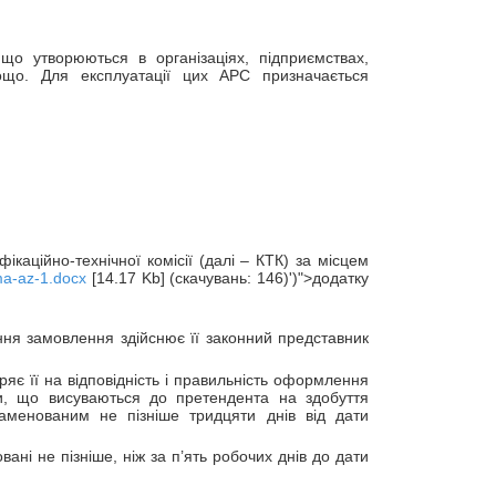
 що утворюються в організаціях, підприємствах,
тощо. Для експлуатації цих АРС призначається
ікаційно-технічної комісії (далі – КТК) за місцем
ma-az-1.docx
[14.17 Kb] (скачувань: 146)')">додатку
ння замовлення здійснює її законний представник
ряє її на відповідність і правильність оформлення
и, що висуваються до претендента на здобуття
заменованим не пізніше тридцяти днів від дати
ані не пізніше, ніж за п’ять робочих днів до дати