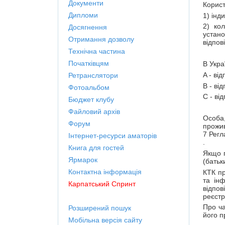
Документи
Корис
Дипломи
1) інд
2) ко
Досягнення
устан
Отримання дозволу
відпов
Технічна частина
Початківцям
В Укра
A - ві
Ретранслятори
B - ві
Фотоальбом
C - ві
Бюджет клубу
Файловий архів
Особа,
Форум
прожи
7 Регл
Інтернет-ресурси аматорів
.
Книга для гостей
Якщо п
Ярмарок
(батьк
Контактна інформація
КТК пр
та ін
Карпатський Спринт
відпо
реєстр
Про ча
Розширений пошук
його п
Мобільна версія сайту