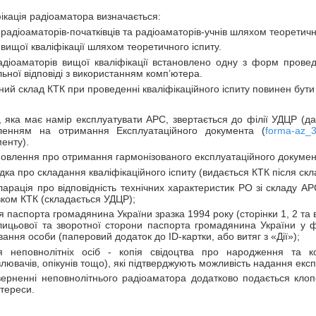
ікація радіоаматора визначається:
 радіоаматорів-початківців та радіоаматорів-учнів шляхом теоретичн
 вищої кваліфікації шляхом теоретичного іспиту.
адіоаматорів вищої кваліфікації встановлено одну з форм прове
ьної відповіді з використанням комп’ютера.
сний склад КТК при проведенні кваліфікаційного іспиту повинен бути
 яка має намір експлуатувати АРС, звертається до філії УДЦР (дал
ленням на отримання Експлуатаційного документа (
forma-az_3
енту).
овлення про отримання гармонізованого експлуатаційного докуме
ідка про складання кваліфікаційного іспиту (видається КТК після скл
ларація про відповідність технічних характеристик РО зі складу 
ком КТК (складається УДЦР);
ія паспорта громадянина України зразка 1994 року (сторінки 1, 2 та
лицьової та зворотної сторони паспорта громадянина України у ф
ання особи (паперовий додаток до ID-картки, або витяг з «Дії»);
я неповнолітніх осіб - копія свідоцтва про народження та коп
лювачів, опікунів тощо), які підтверджують можливість надання екс
верненні неповнолітнього радіоаматора додатково подається кло
нтереси.