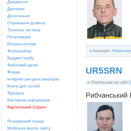
Документи
Дипломи
Досягнення
Отримання дозволу
Технічна частина
Початківцям
Ретранслятори
Фотоальбом
Категорія:
Члени клу
Бюджет клубу
Файловий архів
UR5SRN
Форум
Інтернет-ресурси аматорів
Опублікував на сайті
Книга для гостей
Ярмарок
Рибчанський 
Контактна інформація
Карпатський Спринт
Розширений пошук
Мобільна версія сайту