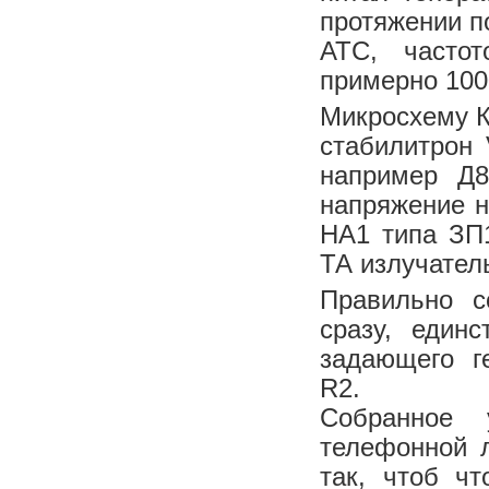
протяжении п
АТС, частот
примерно 100
Микросхему К
стабилитрон 
например Д8
напряжение н
НА1 типа ЗП
ТА излучател
Правильно с
сразу, единс
задающего г
R2.
Собранное 
телефонной л
так, чтоб ч