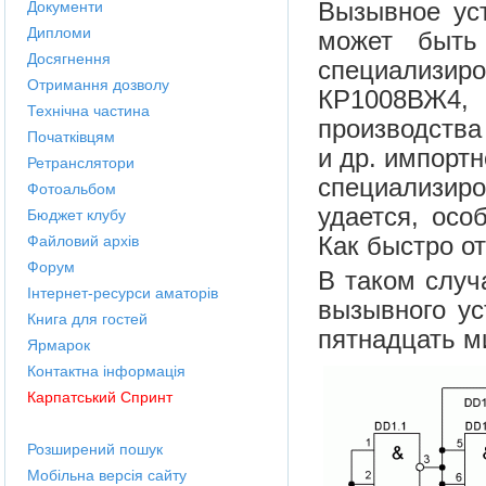
Вызывное ус
Документи
Дипломи
может быть
Досягнення
специализи
Отримання дозволу
КР1008ВЖ4,
Технічна частина
производства
Початківцям
и др. импортн
Ретранслятори
специализир
Фотоальбом
удается, осо
Бюджет клубу
Как быстро о
Файловий архів
Форум
В таком случ
Інтернет-ресурси аматорів
вызывного ус
Книга для гостей
пятнадцать ми
Ярмарок
Контактна інформація
Карпатський Спринт
Розширений пошук
Мобільна версія сайту