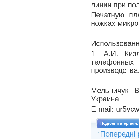
линии при по
Печатную пл
ножках микр
Использованн
1. А.И. Киз
телефонных 
производства. 
Мельничук В
Украина.
E-mail: ur5y
Подібні матеріали:
Попередні 