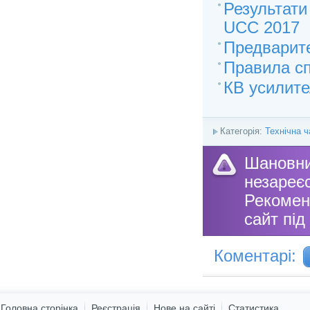
Результат
UCC 2017
Предварит
Правила сп
КВ усилит
Категорія:
Технічна ч
Шановн
незареє
Рекоме
сайт під
Коментарі:
Головна сторінка
Реєстрація
Нове на сайті
Статистика