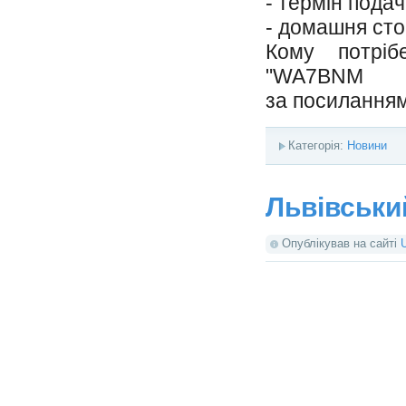
- термін подачі
- домашня сто
Кому потріб
"WA7B
за
посилання
Категорія:
Новини
Львівськ
Опублікував на сайті