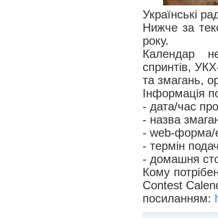
Українські ра
Нижче за тек
року.
Календар не 
спринтів, УК
та змагань, о
Інформація по
- дата/час пр
- назва змага
- web-форма/е
- термін подач
- домашня ст
Кому потрібе
Contest Calen
посиланням: