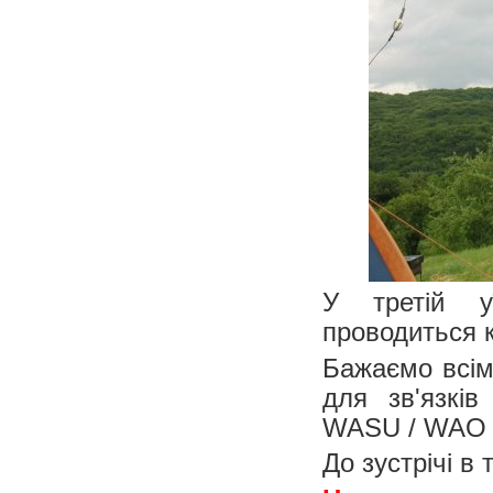
У третій уї
проводиться 
Бажаємо всім
для зв'язків
WASU / WAO н
До зустрічі в т