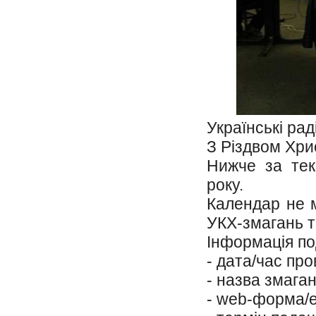
Українські ра
З Різдвом Хри
Нижче за тек
року.
Календар не мі
УКХ-змагань
т
Інформація по
- дата/час пр
- назва змага
- web-форма/е