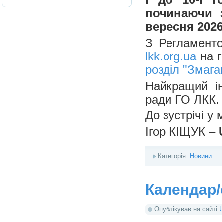
починаючи з
вересня 2026
З Регламенто
lkk.org.ua
на г
розділ "Змага
Найкращий ін
ради ГО ЛКК.
До зустрічі у 
Ігор КІЩУК –
Категорія:
Новини
Календар/с
Опублікував на сайті