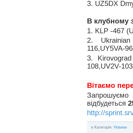
3. UZ5DX Dmyt
В клубному 
1. KLP -467 
2. Ukrainia
116,UY5VA-9
3. Kirovogra
108,UV2V-10
Вітаємо пер
Запрошуємо 
відбудеться
25
http://sprint.srv
Категорія:
Новини