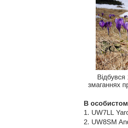
Відбувся 
змаганнях п
В особистом
1. UW7LL
Yar
2. UW8SM And