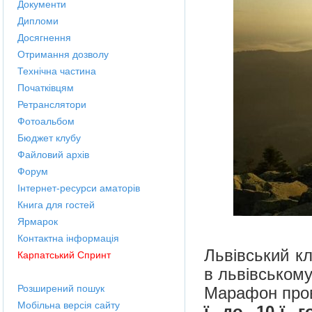
Документи
Дипломи
Досягнення
Отримання дозволу
Технічна частина
Початківцям
Ретранслятори
Фотоальбом
Бюджет клубу
Файловий архів
Форум
Інтернет-ресурси аматорів
Книга для гостей
Ярмарок
Контактна інформація
Львівський к
Карпатський Спринт
в львівському
Розширений пошук
Марафон про
Мобільна версія сайту
ї до 10-ї 