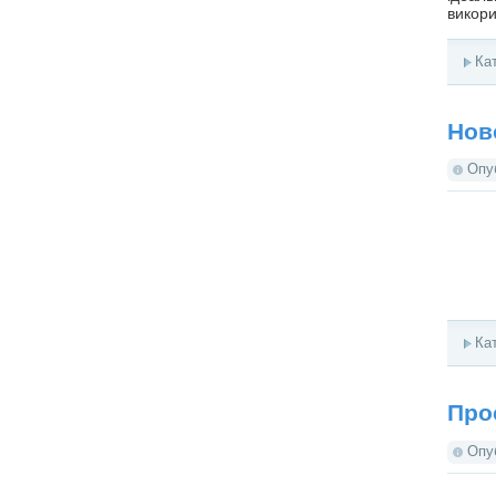
викори
Ка
Нов
Опу
Ка
Про
Опу