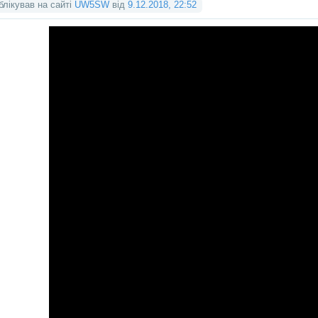
блікував на сайті
UW5SW
від
9.12.2018, 22:52