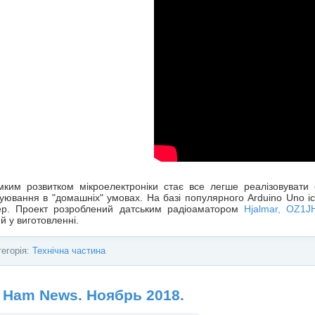
імким розвитком мікроелектроніки стає все легше реалізовувати
уювання в "домашніх" умовах. На базі популярного Arduino Uno іс
ер. Проект розроблений датським радіоаматором
Hjalmar, OZ1
й у виготовленні.
тегорія:
Технічна частина
 Ham News. Ноябрь 2018.