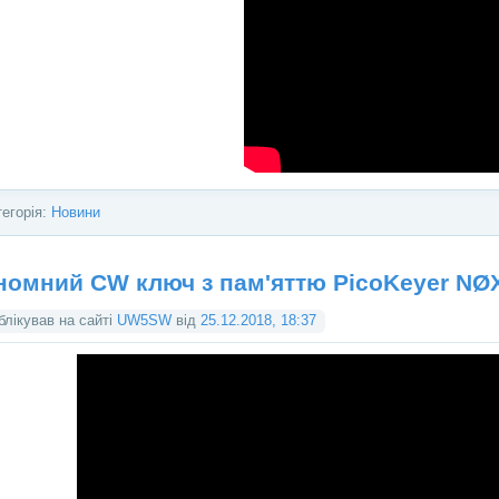
тегорія:
Новини
номний CW ключ з пам'яттю PicoKeyer NØ
блікував на сайті
UW5SW
від
25.12.2018, 18:37