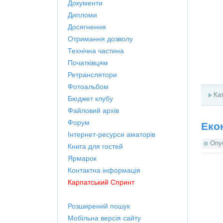
Документи
Дипломи
Досягнення
Отримання дозволу
Технічна частина
Початківцям
Ретранслятори
Фотоальбом
Ка
Бюджет клубу
Файловий архів
Форум
Еко
Інтернет-ресурси аматорів
Опу
Книга для гостей
Ярмарок
Контактна інформація
Карпатський Спринт
Розширений пошук
Мобільна версія сайту