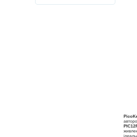
PicoK
автор
PIC12
живле
ідеаль