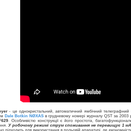
eyer
- це однокристальний, автоматичний ямбічний телеграфний 
ом
Dale Botkin NØXAS
в грудневому номері журналу QST за 2003 р
F629
. Особливістю конструкції є його простота, багатофункціона
ння.
У робочому режимі струм споживання не перевищує 1 мА, у
но підходить для використання в польовій апаратурі, де економніс