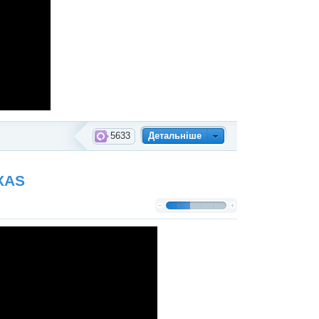
5633
Детальніше
XAS