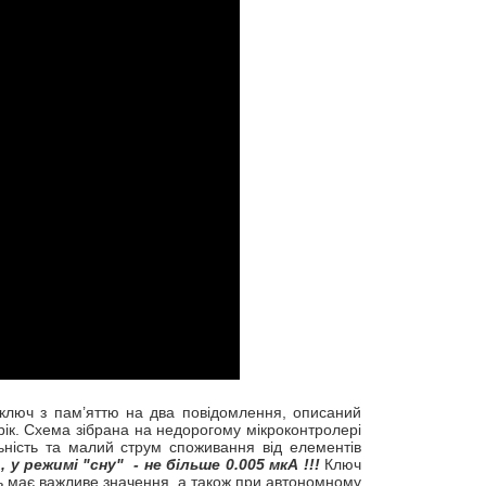
ключ з пам’яттю на два повідомлення, описаний
ік. Схема зібрана на недорогому мікроконтролері
льність та малий струм споживання від елементів
 режимі "сну" - не більше 0.005 мкА !!!
Ключ
ть має важливе значення, а також при автономному