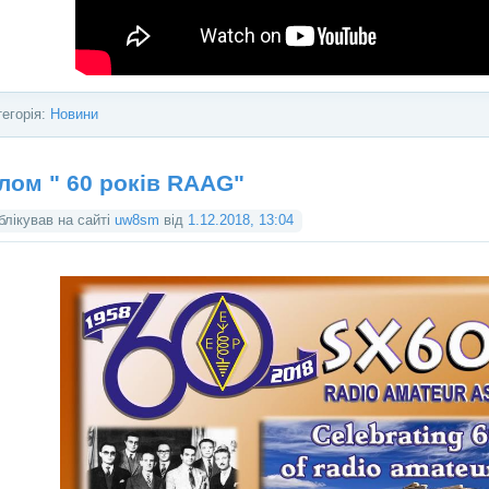
тегорія:
Новини
лом " 60 років RAAG"
блікував на сайті
uw8sm
від
1.12.2018, 13:04