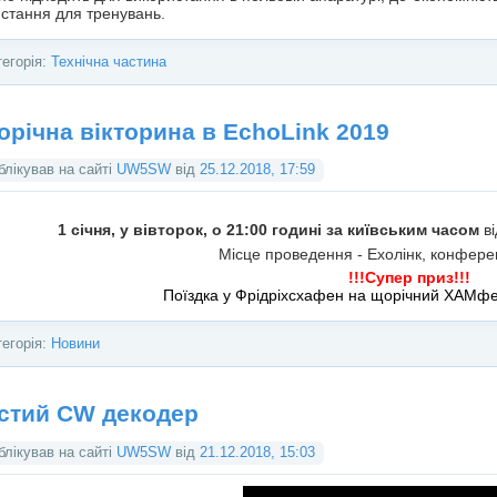
стання для тренувань.
тегорія:
Технічна частина
орічна вікторина в EchoLink 2019
блікував на сайті
UW5SW
від
25.12.2018, 17:59
1 січня, у вівторок, о 21:00 годині за київським часом
ві
Місце проведення - Ехолінк, конферен
!!!Супер приз!!!
Поїздка у Фрідріхсхафен на щорічний ХАМфес
тегорія:
Новини
стий CW декодер
блікував на сайті
UW5SW
від
21.12.2018, 15:03