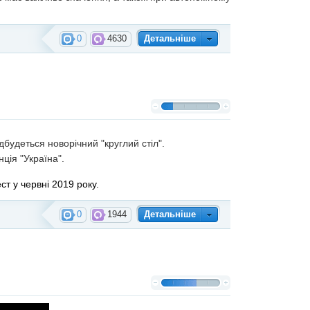
0
4630
Детальніше
дбудеться новорічний "круглий стіл".
ція "Україна".
т у червні 2019 року.
0
1944
Детальніше