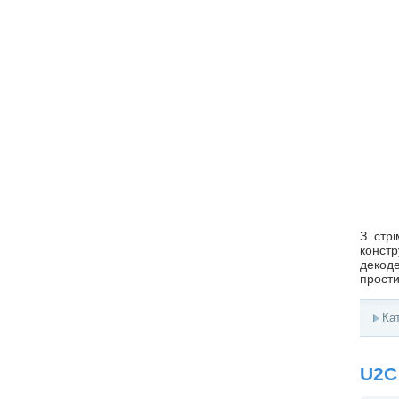
З стр
констр
декод
прости
Ка
U2C