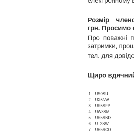
електронному в
Розмір член
грн. Просимо 
Про поважні п
затримки, прош
тел. для довід
Щиро вдячний 
1.
US0SU
2.
UX5NW
3.
UR5SFP
4.
UW8SM
5.
UR5SBD
6.
UT2SW
7.
UR5SCO