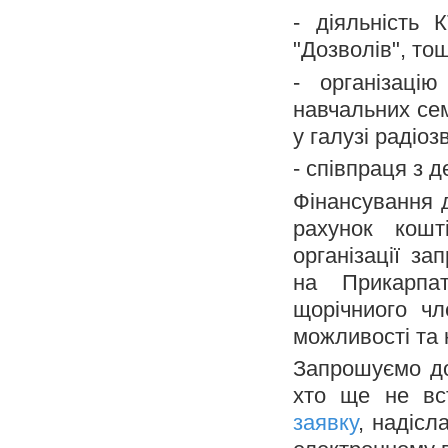
- діяльність
"Дозволів", то
- організацію
навчальних сем
у галузі радіозв
- співпраця з 
Фінансування д
рахунок кошт
організації з
на Прикарпа
щорічниого ч
можливості та к
Запрошуємо до 
хто ще не вс
заявку
, надісл