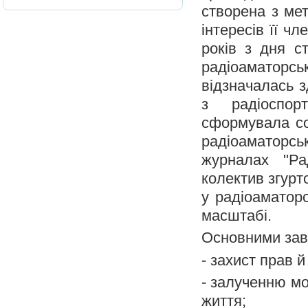
створена з мет
інтересів її ч
років з дня с
радіоаматорськ
відзначалась з
з радіоспорт
сформувала соб
радіоаматорсь
журналах "Ра
колектив згурт
у радіоаматорс
масштабі.
Основними завд
- захист прав й
- залученню мо
життя;