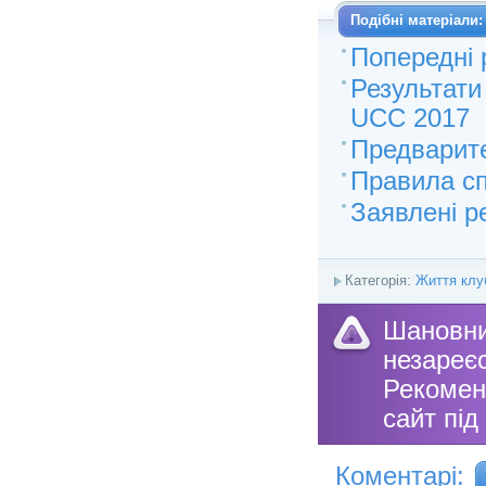
Подібні матеріали:
Попередні 
Результат
UCC 2017
Предварит
Правила сп
Заявлені р
Категорія:
Життя клу
Шановн
незареє
Рекоме
сайт під
Коментарі: