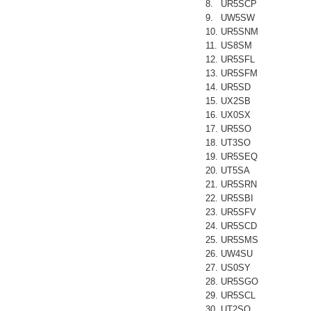
8.
UR5SCP
9.
UW5SW
10.
UR5SNM
11.
US8SM
12.
UR5SFL
13.
UR5SFM
14.
UR5SD
15.
UX2SB
16.
UX0SX
17.
UR5SO
18.
UT3SO
19.
UR5SEQ
20.
UT5SA
21.
UR5SRN
22.
UR5SBI
23.
UR5SFV
24.
UR5SCD
25.
UR5SMS
26.
UW4SU
27.
US0SY
28.
UR5SGO
29.
UR5SCL
30.
UT2SQ