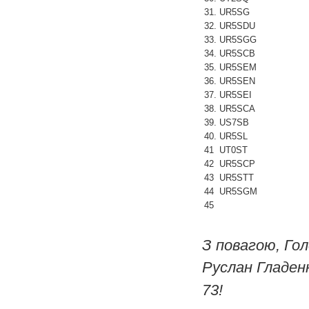
31.
UR5SG
32.
UR5SDU
33.
UR5SGG
34.
UR5SCB
35.
UR5SEM
36.
UR5SEN
37.
UR5SEI
38.
UR5SCA
39.
US7SB
40.
UR5SL
41
UT0ST
42
UR5SCP
43
UR5STT
44
UR5SGM
45
З повагою, Го
Руслан Гладе
73!