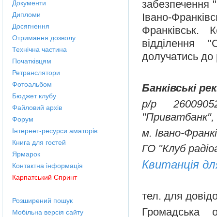
забезпечення "
Документи
Дипломи
Івано-Франкі
Досягнення
Франківськ. 
Отримання дозволу
відділення "
Технічна частина
долучатись до 
Початківцям
Ретранслятори
Фотоальбом
Банківські ре
Бюджет клубу
р/р 2600905
Файловий архів
"Приватбанк",
Форум
м. Івано-Фран
Інтернет-ресурси аматорів
Книга для гостей
ГО "Клуб раді
Ярмарок
Квитанція дл
Контактна інформація
Карпатський Спринт
тел. для довід
Розширений пошук
Громадська о
Мобільна версія сайту