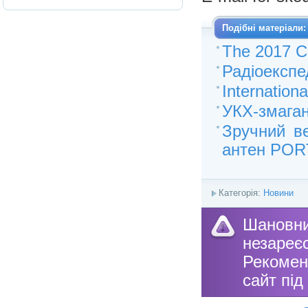
Подібні матеріали:
The 2017 C
Радіоекспе
Internation
УКХ-змага
Зручний в
антен POR
Категорія:
Новини
Шановн
незареє
Рекоме
сайт під