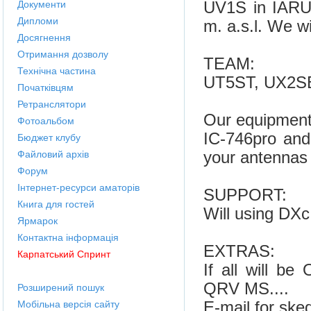
UV1S in IARU
Документи
Дипломи
m. a.s.l. We w
Досягнення
Отримання дозволу
TEAM:
Технічна частина
UT5ST, UX2S
Початківцям
Ретранслятори
Our equipment 
Фотоальбом
IC-746pro and
Бюджет клубу
your antennas i
Файловий архів
Форум
Інтернет-ресурси аматорів
SUPPORT:
Книга для гостей
Will using DXc
Ярмарок
Контактна інформація
EXTRAS:
Карпатський Спринт
If all will be
QRV MS....
Розширений пошук
E-mail for ske
Мобільна версія сайту