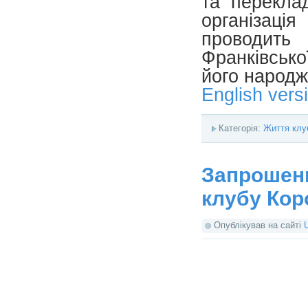
та перекла
організаці
проводить 
Франківсько
його народж
English vers
Категорія:
Життя клу
Запрошенн
клубу Кор
Опублікував на сайті