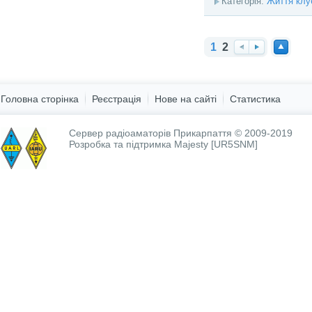
Категорія:
Життя клу
1
2
На
Вп
На
зад
ер
вер
ед
х
Головна сторінка
Реєстрація
Нове на сайті
Статистика
Сервер радіоаматорів Прикарпаття © 2009-2019
Розробка та підтримка
Majesty [UR5SNM]