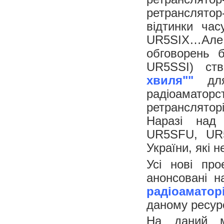
ретранслятор-
відтинки ч
UR5SIX…Але у
обговорень 
UR5SSI) ст
хвиля""
для 
радіоаматор
ретрансляторі
Наразі над
UR5SFU, UR
України, які 
Усі нові про
анонсовані н
радіоамато
даному ресурс
На даний м