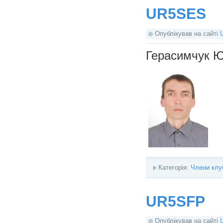
UR5SES
Опублікував на сайті
Герасимчук Ю
Категорія:
Члени клу
UR5SFP
Опублікував на сайті