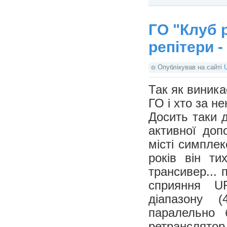
ГО "Клуб 
репітери - 
Опублікував на сайті
Так як виника
ГО і хто за н
Досить таки 
активної до
місті симплек
років він ти
трансивер... 
сприяння U
діапазону 
паралельно 
ретранслят