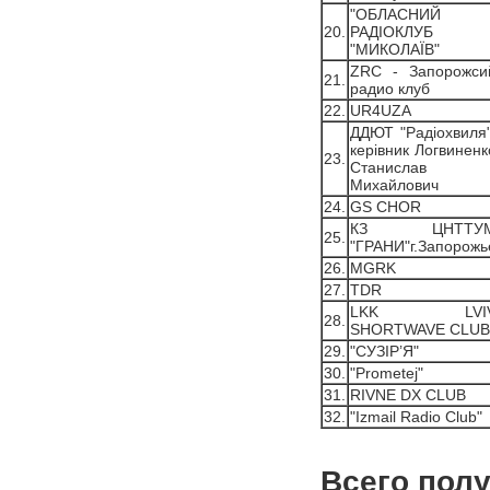
"ОБЛАСНИЙ
20.
РАДІОКЛУБ
"МИКОЛАЇВ"
ZRC - Запорожси
21.
радио клуб
22.
UR4UZA
ДДЮТ "Радiохвиля"
керiвник Логвиненк
23.
Станислав
Михайлович
24.
GS CHOR
КЗ ЦНТТУ
25.
"ГРАНИ"г.Запорожь
26.
MGRK
27.
TDR
LKK LVI
28.
SHORTWAVE CLUB
29.
"CУЗIP’Я"
30.
"Prometej"
31.
RIVNE DX CLUB
32.
"Izmail Radio Club"
Всего полу