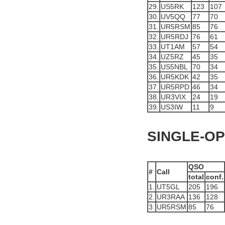
29.
US5RK
123
107
30.
UV5QQ
77
70
31.
UR5RSM
85
76
32.
UR5RDJ
76
61
33.
UT1AM
57
54
34.
UZ5RZ
45
35
35.
US5NBL
70
34
36.
UR5KDK
42
35
37.
UR5RPD
46
34
38.
UR3VIX
24
19
39.
US3IW
11
9
SINGLE-OP
QSO
#
Call
total
conf.
1.
UT5GL
205
196
2.
UR3RAA
136
128
3.
UR5RSM
85
76