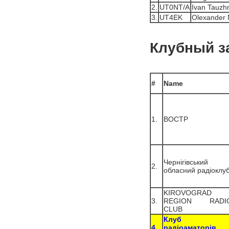
2.
UT0NT/A
Ivan Tauzh
3.
UT4EK
Olexander 
Клубный з
#
Name
1.
ВОСТР
Чернігівський
2.
обласний радіоклу
KIROVOGRAD
3.
REGION RADI
CLUB
Клуб
4.
радіоаматорів