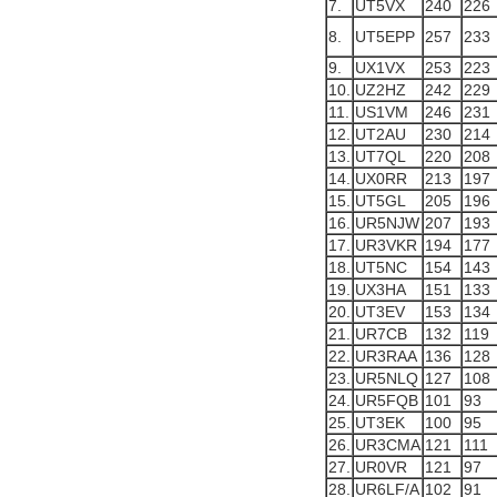
7.
UT5VX
240
226
8.
UT5EPP
257
233
9.
UX1VX
253
223
10.
UZ2HZ
242
229
11.
US1VM
246
231
12.
UT2AU
230
214
13.
UT7QL
220
208
14.
UX0RR
213
197
15.
UT5GL
205
196
16.
UR5NJW
207
193
17.
UR3VKR
194
177
18.
UT5NC
154
143
19.
UX3HA
151
133
20.
UT3EV
153
134
21.
UR7CB
132
119
22.
UR3RAA
136
128
23.
UR5NLQ
127
108
24.
UR5FQB
101
93
25.
UT3EK
100
95
26.
UR3CMA
121
111
27.
UR0VR
121
97
28.
UR6LF/A
102
91