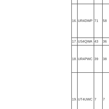
16.
UR4DWP
71
58
17.
US4QWA
43
36
18.
UR4PWC
39
38
19.
UT4UWC
7
7