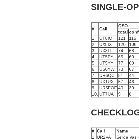
SINGLE-OP
QSO
#
Call
total
conf
1.
UT8IO
121
115
2.
UX8IX
120
106
3.
UX3IT
74
68
4.
UT5PY
65
60
5.
UT5YY
77
69
6.
US0YW
73
67
7.
UR6QC
51
44
8.
UX1UX
57
46
9.
UR5FOF
40
30
10.
UT7UA
9
8
CHECKLO
#
Call
Name
1.
UR2VA
Serge Vasi