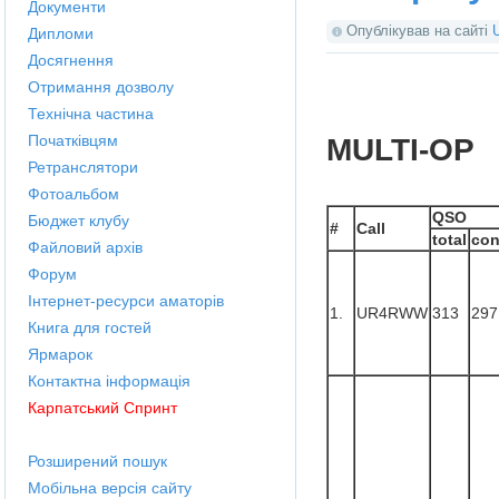
Документи
Опублікував на сайті
Дипломи
Досягнення
Отримання дозволу
Технічна частина
Початківцям
MULTI-OP
Ретранслятори
Фотоальбом
QSO
Бюджет клубу
#
Call
total
con
Файловий архів
Форум
Інтернет-ресурси аматорів
1.
UR4RWW
313
297
Книга для гостей
Ярмарок
Контактна інформація
Карпатський Спринт
Розширений пошук
Мобільна версія сайту