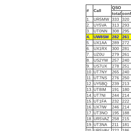
QSO
#
Call
total
conf
1.
UR5MW
333
320
2.
UY5VA
313
293
3.
UT0NN
308
295
4.
UW8SM
282
261
5.
UX1AA
289
272
6.
UX1RX
300
281
7.
UZ0U
279
261
8.
US2YW
257
240
9.
US7UX
278
251
10.
UT7NY
265
240
11.
UT7NS
276
250
12.
UY5BQ
239
213
13.
UT8IM
191
180
14.
UT7NI
244
214
15.
UT1FA
232
222
16.
UX7IW
246
214
17.
UT3NO
195
188
18.
UR5VAZ
258
215
19.
UT3NA
211
181
20.
UR5VAV
222
186