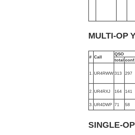
MULTI-OP 
QSO
#
Call
total
conf
1.
UR4RWW
313
297
2.
UR4RXJ
164
141
3.
UR4DWP
71
58
SINGLE-OP