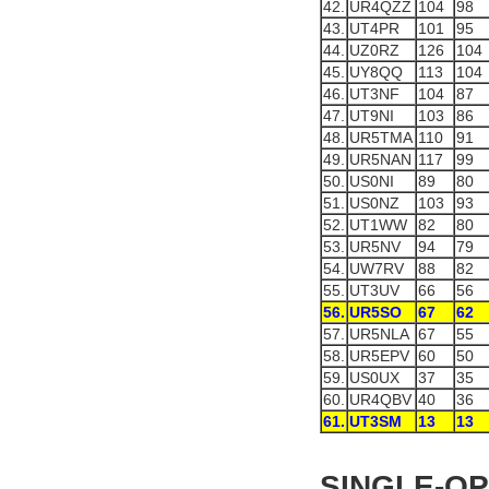
42.
UR4QZZ
104
98
43.
UT4PR
101
95
44.
UZ0RZ
126
104
45.
UY8QQ
113
104
46.
UT3NF
104
87
47.
UT9NI
103
86
48.
UR5TMA
110
91
49.
UR5NAN
117
99
50.
US0NI
89
80
51.
US0NZ
103
93
52.
UT1WW
82
80
53.
UR5NV
94
79
54.
UW7RV
88
82
55.
UT3UV
66
56
56.
UR5SO
67
62
57.
UR5NLA
67
55
58.
UR5EPV
60
50
59.
US0UX
37
35
60.
UR4QBV
40
36
61.
UT3SM
13
13
SINGLE-OP