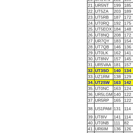
21.
UR5NT
199
185
22.
UT5ZA
203
189
23.
UT5RB
187
172
24.
UT0RQ
192
175
25.
UT5EOX
184
148
26.
UT8NQ
208
172
27.
UR7QY
183
154
28.
UT7QB
146
136
29.
UT0LK
162
141
30.
UT8NV
157
145
31.
UR5VAA
181
157
32.
UT3SO
140
134
33.
UZ1RM
138
129
34.
UT2SW
163
142
35.
UT0NC
163
124
36.
UR5LGM
140
122
37.
UR5RP
165
122
38.
US1PAM
131
114
39.
UT8IV
141
114
40.
UT0NB
111
82
41.
UR6IM
136
126