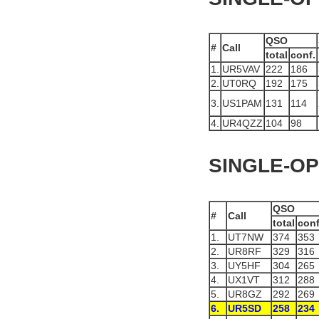
QSO
#
Call
total
conf.
1.
UR5VAV
222
186
2.
UT0RQ
192
175
3.
US1PAM
131
114
4.
UR4QZZ
104
98
SINGLE-OP
QSO
#
Call
total
conf
1.
UT7NW
374
353
2.
UR8RF
329
316
3.
UY5HF
304
265
4.
UX1VT
312
288
5.
UR8GZ
292
269
6.
UR5SD
258
234