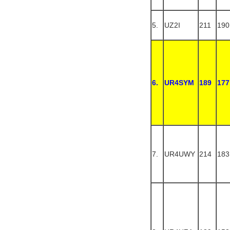
5.
UZ2I
211
190
6.
UR4SYM
189
177
7.
UR4UWY
214
183