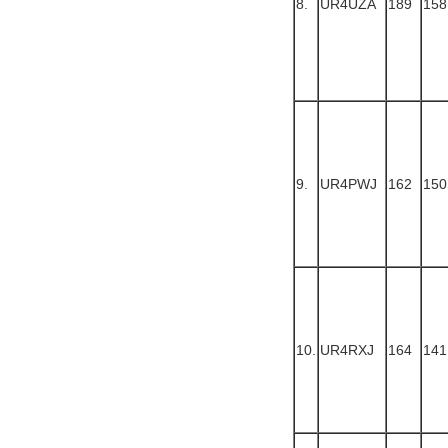
8.
UR4UZA
189
158
9.
UR4PWJ
162
150
10.
UR4RXJ
164
141