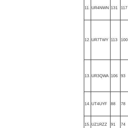
11.
UR4NWN
131
117
12.
UR7TWY
113
100
13.
UR3QWA
106
93
14.
UT4UYF
88
78
15.
UZ1RZZ
91
74