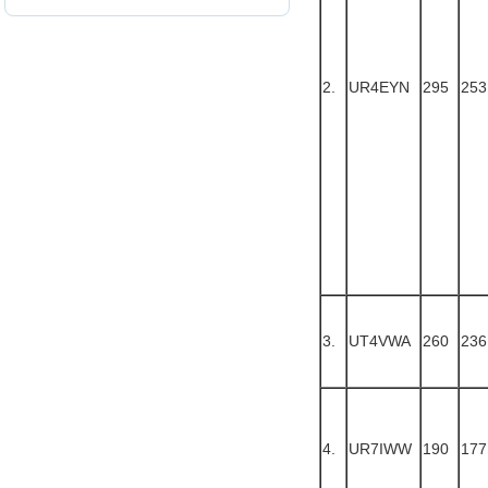
2.
UR4EYN
295
253
3.
UT4VWA
260
236
4.
UR7IWW
190
177