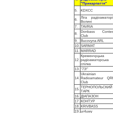
"Прикарпаття"
5.
KDXCC
Лiга радiоаматорi
6.
Волинi
7.
TAVRIA
Donbass Contes
8.
Club
9.
Bucovyna ARL
10.
SARMAT
11.
MARRAD
Кременчуцька
12.
радіоаматорська
спілка
13.
“73!”
Ukrainian
14.
Radioamateur QR
Club
ТЕРНОПОЛЬСКИЙ
15.
ТАРК
16.
ДІАПАЗОН
17.
КОНТУР
18.
KRIVBASS
19.
ur4uwy