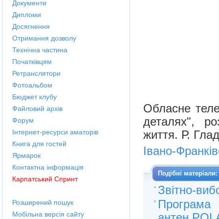
Документи
Дипломи
Досягнення
Отримання дозволу
Технічна частина
Початківцям
Ретранслятори
Фотоальбом
Бюджет клубу
Обласне теле
Файловий архів
деталях", р
Форум
Інтернет-ресурси аматорів
життя. Р. Гл
Книга для гостей
Івано-Франкі
Ярмарок
Контактна інформація
Подібні матеріали:
Карпатський Спринт
Звітно-виб
Програма 
Розширений пошук
Мобільна версія сайту
антен POL