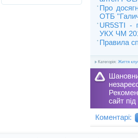
Про досягн
ОТБ "Гали
UR5STI - 
УКХ ЧМ 20
Правила сп
Категорія:
Життя клу
Шановн
незареє
Рекоме
сайт під
Коментарі: