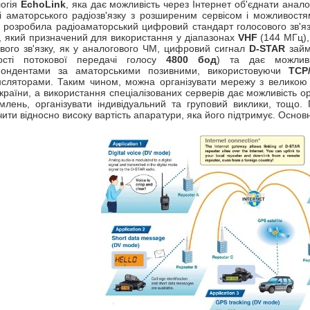
логія
EchoLink
, яка дає можливість через Інтернет об'єднати анало
 аматорського радіозв'язку з розширеним сервісом і можливостя
 розробила радіоаматорський цифровий стандарт голосового зв'я
), який призначений для використання у діапазонах
VHF
(144
МГц
)
вого зв'язку, як у аналогового ЧМ, цифровий сигнал
D-STAR
займє
ості потокової передачі голосу
4800 бод
) та дає можливі
пондентами за аматорськими позивними, використовуючи
ТСР/
нсляторами. Таким чином, можна організувати мережу з великою 
 країни, а використання спеціалізованих серверів дає можливість ор
млень, організувати індивідуальний та груповий виклики, тощо.
чити відносно високу вартість апаратури, яка його підтримує. Ос