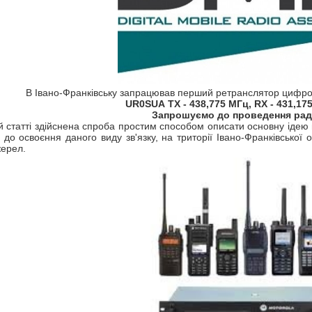
В Івано-Франківську запрацював перший ретранслятор цифров
UR0SUA
TX - 438,775 МГц, RX - 431,175
Запрошуємо до проведення раді
й статті здійснена спроба простим способом описати основну ідею
 до освоєння даного виду зв'язку, на триторії Івано-Франківської о
жерел.