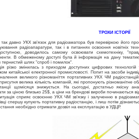
ТРОХИ ІСТОРІЇ
так давно УКХ зв'язок для радіоаматора був перевіркою його профе
уювання радіоапаратури, так і в питаннях освоєння новітніх тех
доступною, доводилось самому освоювати схемотехніку, "пра
енти. В обмеженому доступі була й інформація на дану тематику
 тернистий шлях "спроб і помилок".
ція різко змінилась з приходом доступних цифрових технологій
ком китайської електронної промисловості. Попит на засоби індивід
налення великого різноманіття портативних УКХ ЧМ радіостанцій
присутня велика кількість компаній, які пропонують різноманітне об
станції щомісяця знижується. На сьогодні, достатньо якісну а
ти за ціною близько 25$, а ціни на брендові вироби починаються ві
итуація сприяє освоєнню УКХ ЧМ зв'язку і залученню в радіоамат
івці спершу купують портативну радіостанцію, і лиш потім дізнають
стання необхідно отримати дозвіл на експлуатацію в УДЦР.