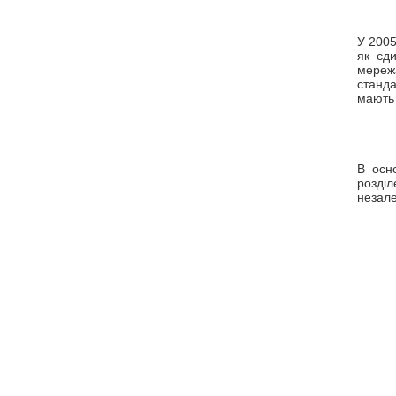
У 2005
як єди
мережа
станда
мають 
В осно
розді
незале