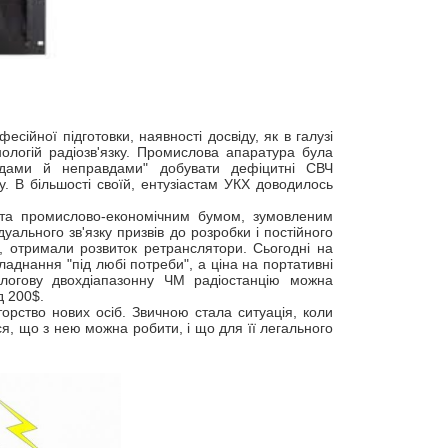
сійної підготовки, наявності досвіду, як в галузі
нологій радіозв'язку. Промислова апаратура була
вдами й неправдами" добувати дефіцитні СВЧ
. В більшості своїй, ентузіастам УКХ доводилось
 та промислово-економічним бумом, зумовленим
уального зв'язку призвів до розробки і постійного
, отримали розвиток ретранслятори. Сьогодні на
ладнання "під любі потреби", а ціна на портативні
налогову двохдіапазонну ЧМ радіостанцію можна
д 200$.
орство нових осіб. Звичною стала ситуація, коли
ся, що з нею можна робити, і що для її легального