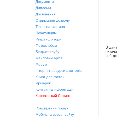
Документи
Дипломи
Досягнення
Отримання дозволу
Технічна частина
Початківцям
Ретранслятори
Фотоальбом
В дані
читача
Бюджет клубу
веб-д
Файловий архів
Форум
Інтернет-ресурси аматорів
Книга для гостей
Ярмарок
Контактна інформація
Карпатський Спринт
Розширений пошук
Мобільна версія сайту