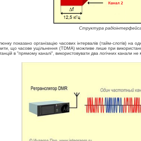
Структура радіоінтерфейс
юнку показано організацію часових інтервалів (тайм-слотів) на одні
чити, що часове ущільнення (TDMA) можливе лише при використанн
танцій в "прямому каналі", використовувати два логічних канали не