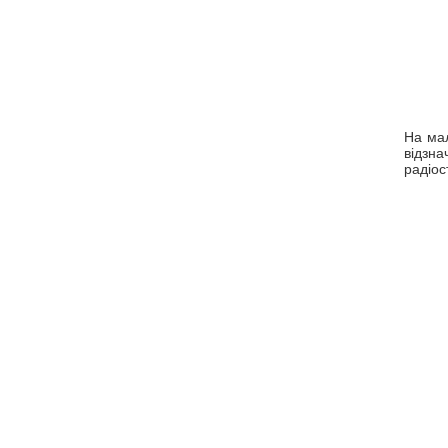
На мал
відзна
радіос