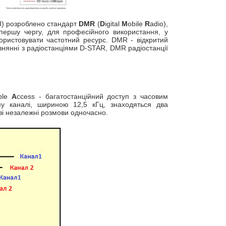
SI) розроблено стандарт
DMR
(
D
igital
M
obile
R
adio),
 першу чергу, для професійного використання, у
ористовувати частотний ресурс. DMR - відкритий
івнянні з радіостанціями D-STAR, DMR радіостанції
iple
A
ccess - багатостанційний доступ з часовим
му каналі, шириною 12,5 кГц, знаходяться два
дві незалежні розмови одночасно.