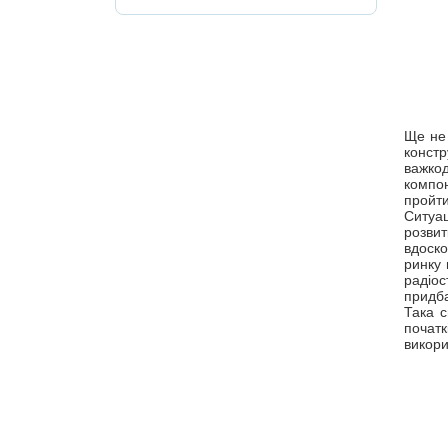
Ще не 
констр
важко
компон
пройти
Ситуа
розвит
вдоско
ринку 
радіо
придба
Така с
початк
викори