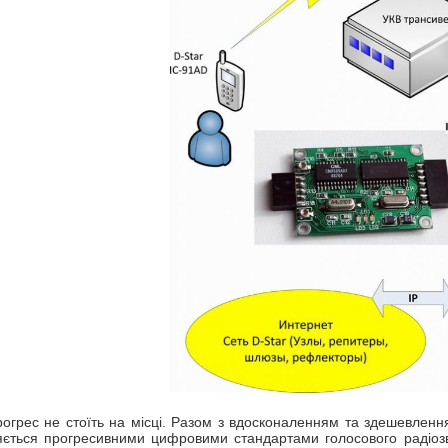
огрес не стоїть на місці. Разом з вдосконаленням та здешевлен
яється прогресивними цифровими стандартами голосового радіозв'