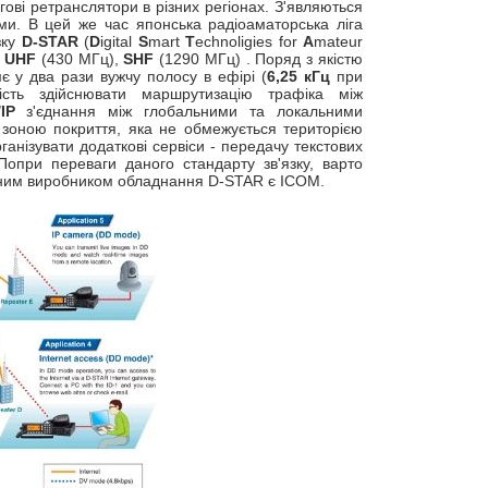
гові ретранслятори в різних регіонах. З'являються
ми. В цей же час японська радіоаматорська ліга
зку
D-STAR
(
D
igital
S
mart
T
echnoligies for
A
mateur
,
UHF
(430
МГц
),
SHF
(1290
МГц
) . Поряд з якістю
 у два рази вужчу полосу в ефірі (
6,25 кГц
при
сть здійснювати маршрутизацію трафіка між
ІР
з'єднання між глобальними та локальними
зоною покриття, яка не обмежується територією
ганізувати додаткові сервіси - передачу текстових
 Попри переваги даного стандарту зв'язку, варто
новним виробником обладнання D-STAR є ICOM.