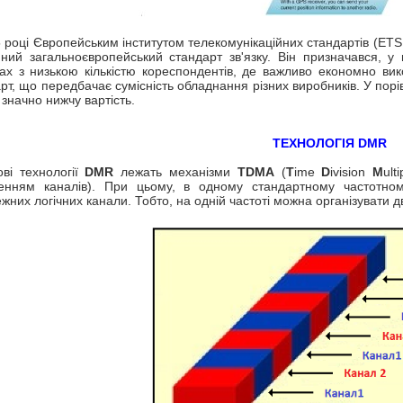
 році Європейським інститутом телекомунікаційних стандартів (ET
ний загальноєвропейський стандарт зв'язку. Він призначався, у
х з низькою кількістю кореспондентів, де важливо економно вик
рт, що передбачає сумісність обладнання різних виробників. У пор
значно нижчу вартість.
ТЕХНОЛОГІЯ DMR
ві технології
DMR
лежать механізми
TDMA
(
T
ime
D
ivision
M
ult
ленням каналів). При цьому, в одному стандартному частотно
жних логічних канали. Тобто, на одній частоті можна організувати 