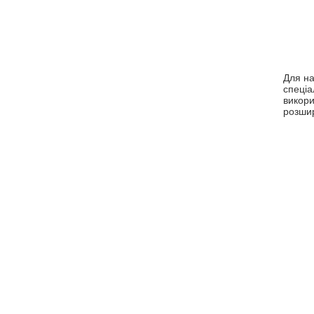
Для на
спеці
викори
розшир