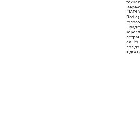
техно
мережі
(JARL)
R
adio
голосо
швидк
корес
ретра
однієї
повідо
відзна