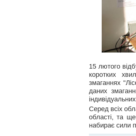
15 лютого відб
коротких хви
змаганнях "Ліс
даних змаган
індивідуальних
Серед всіх обл
області, та щ
набирає сили п