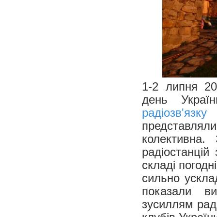
1-2 липня 20
день Украї
радіозв'язк
представлял
колективна.
радіостанцій
складі погодн
сильно ускла
показали ви
зусиллям раді