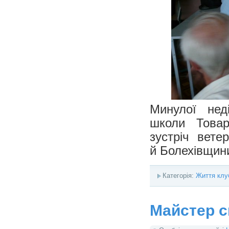
Минулої нед
школи Товар
зустріч вете
й Болехівщин
Категорія:
Життя клу
Майстер с