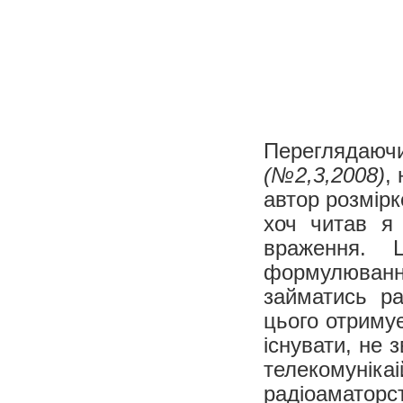
Переглядаю
(№2,3,2008)
,
автор розмірк
хоч читав я 
враження. Ц
формулюванн
займатись ра
цього отримує
існувати, не 
телекомунікаі
радіоамато