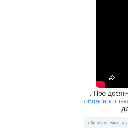
. Про досяг
обласного те
д
Категорія:
Життя клу