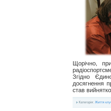
Щорічно, пр
радіоспортсм
Згідно Єдино
досягнення п
став вийнятко
Категорія:
Життя клу